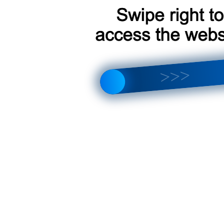
что лучше выбрать? Полный обзор отличий и новых функций
тройка магнитолы, интерфейса, звука и Android 14