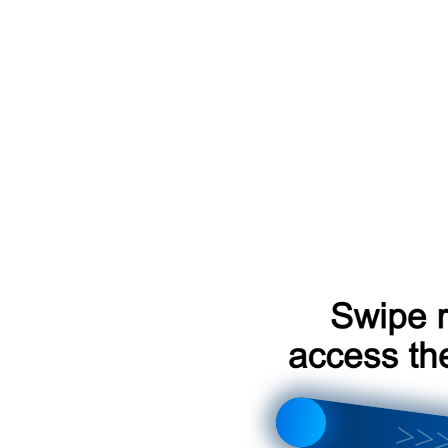
вого поколения
ого интерфейса
ного интерфейса
х установка! TPMS