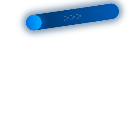
й во время работы головного устройства хранится выполняемый