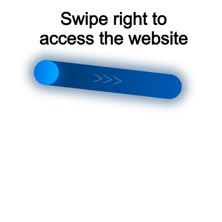
нке от TEYES — мультимедийной системе CC 4 Pro с огромным 