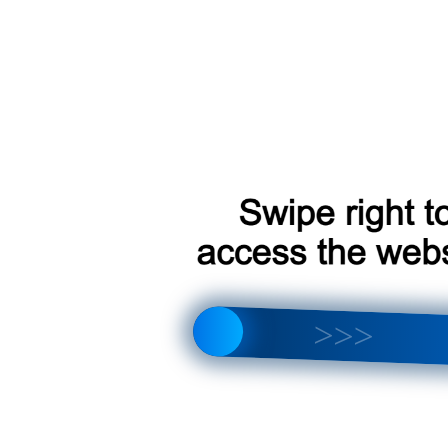
Д 850 р.
итывается индивидуально
о пунктов самовывоза СДЭК
3500 р.
ции Teyes