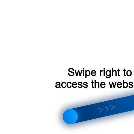
о посмотреть в разделе
контакты
или при оформлении заказа
Д 850 р.
итывается индивидуально
о пунктов самовывоза СДЭК
3500 р.
ции Teyes