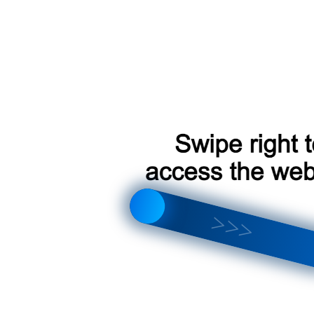
Д 850 р.
итывается индивидуально
о пунктов самовывоза СДЭК
3500 р.
ции Teyes