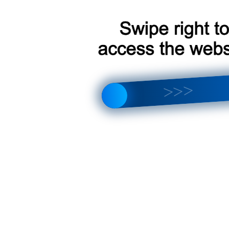
что лучше выбрать? Полный обзор отличий и новых функций
тройка магнитолы, интерфейса, звука и Android 14