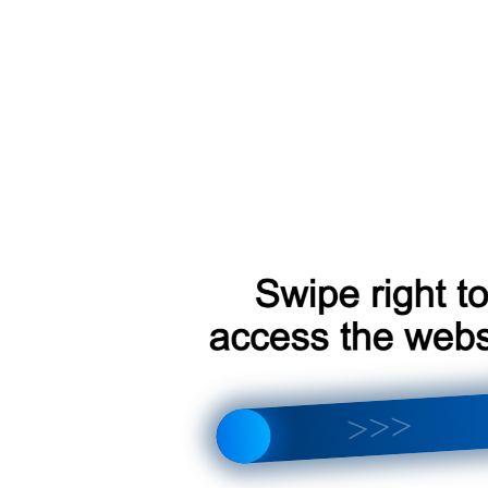
о посмотреть в разделе
контакты
или при оформлении заказа
Д 850 р.
итывается индивидуально
о пунктов самовывоза СДЭК
3500 р.
ции Teyes