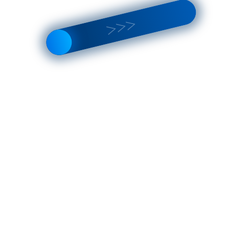
ля
7 в Москве