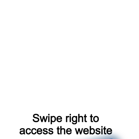
n C4 Aircross 2012-2017
атная магнитола на базе
Teyes OS Android 14
, которая устанавл
1200
на базе матрицы
In-cell QLED
. Конфигурация памяти
6/64
о
 Bluetooth, 4G
, онлайн-навигацию
GPS / ГЛОНАСС
, а также п
d-магнитолу Teyes с современным функционалом и удобным инте