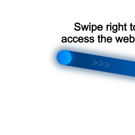
ет по реквизитам
о посмотреть в разделе
контакты
или при оформлении заказа
Д 850 р.
итывается индивидуально
о пунктов самовывоза СДЭК
3500 р.