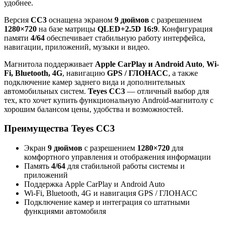
удобнее.
Версия
CC3
оснащена экраном
9 дюймов
с разрешением
1280×720
на базе матрицы
QLED+2.5D 16:9
. Конфигурация
памяти
4/64
обеспечивает стабильную работу интерфейса,
навигации, приложений, музыки и видео.
Магнитола поддерживает
Apple CarPlay и Android Auto
,
Wi-
Fi, Bluetooth, 4G
, навигацию
GPS / ГЛОНАСС
, а также
подключение камер заднего вида и дополнительных
автомобильных систем.
Teyes CC3
— отличный выбор для
тех, кто хочет купить функциональную Android-магнитолу с
хорошим балансом цены, удобства и возможностей.
Преимущества Teyes CC3
Экран
9 дюймов
с разрешением
1280×720
для
комфортного управления и отображения информации
Память
4/64
для стабильной работы системы и
приложений
Поддержка Apple CarPlay и Android Auto
Wi-Fi, Bluetooth, 4G и навигация GPS / ГЛОНАСС
Подключение камер и интеграция со штатными
функциями автомобиля