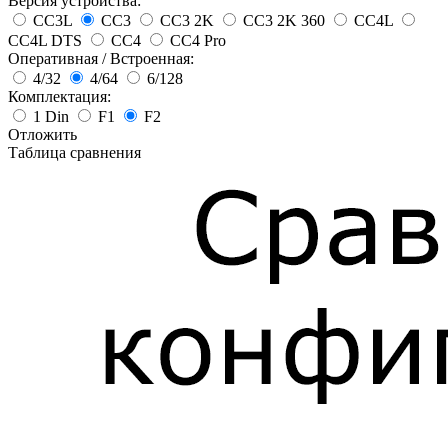
Версия устройства:
CC3L
CC3
CC3 2K
CC3 2K 360
CC4L
CC4L DTS
CC4
CC4 Pro
Оперативная / Встроенная:
4/32
4/64
6/128
Комплектация:
1 Din
F1
F2
Отложить
Таблица сравнения