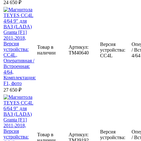
24 650
₽
Версия
Опе
Товар в
Артикул:
устройства:
/ Вс
наличии
TM40640
CC4L
4/64
27 650
₽
Версия
Опе
Товар в
Артикул:
устройства:
/ Вс
наличии
TM39192