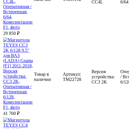
CC4L
6/64
29 850
₽
Версия
Опе
Товар в
Артикул:
устройства:
/ Вс
наличии
TM22728
CC3 2K
6/12
41 760
₽