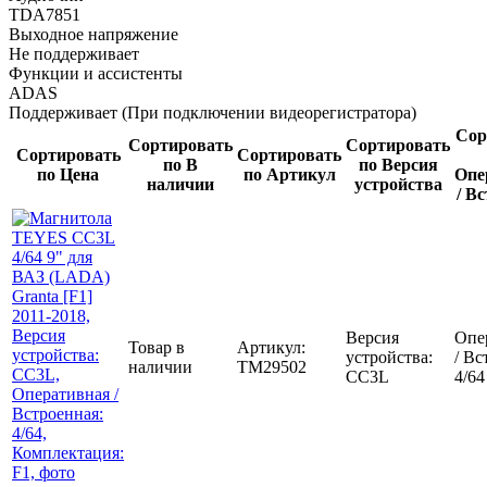
TDA7851
Выходное напряжение
Не поддерживает
Функции и ассистенты
ADAS
Поддерживает (При подключении видеорегистратора)
Сор
Сортировать
Сортировать
Сортировать
Сортировать
по В
по Версия
по Цена
по Артикул
Опе
наличии
устройства
/ В
Версия
Опе
Товар в
Артикул:
устройства:
/ Вс
наличии
TM29502
CC3L
4/64