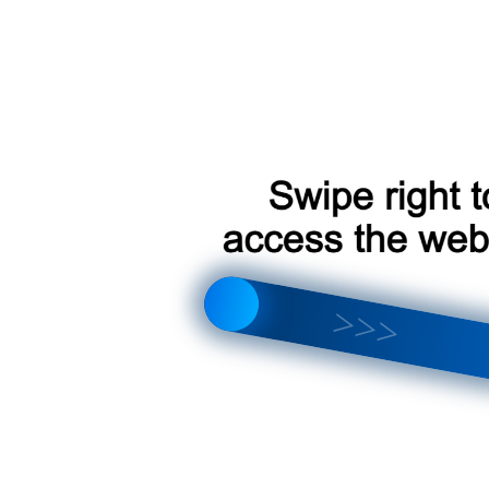
о пунктов самовывоза СДЭК
3500 р.
ции Teyes