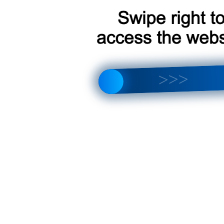
что лучше выбрать? Полный обзор отличий и новых функций
тройка магнитолы, интерфейса, звука и Android 14