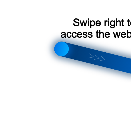
что лучше выбрать? Полный обзор отличий и новых функций
тройка магнитолы, интерфейса, звука и Android 14