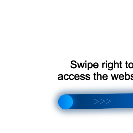
что лучше выбрать? Полный обзор отличий и новых функций
тройка магнитолы, интерфейса, звука и Android 14