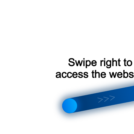
что лучше выбрать? Полный обзор отличий и новых функций
тройка магнитолы, интерфейса, звука и Android 14
EYES — X5, цифровой DVR и AHD | Какой выбрать?