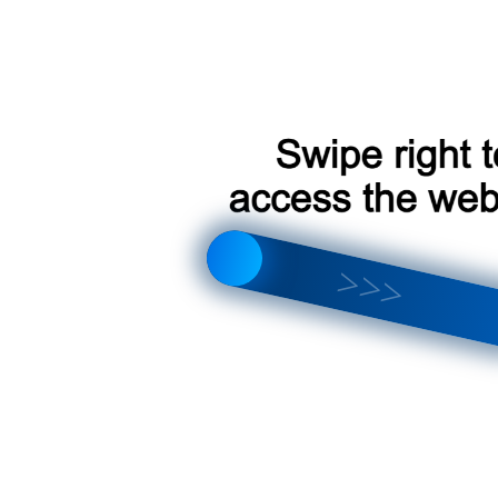
тройка магнитолы, интерфейса, звука и Android 14
EYES — X5, цифровой DVR и AHD | Какой выбрать?