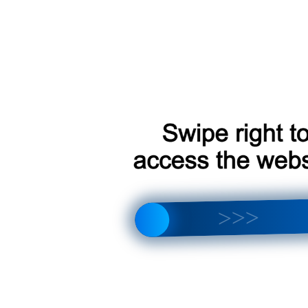
что лучше выбрать? Полный обзор отличий и новых функций
тройка магнитолы, интерфейса, звука и Android 14
EYES — X5, цифровой DVR и AHD | Какой выбрать?