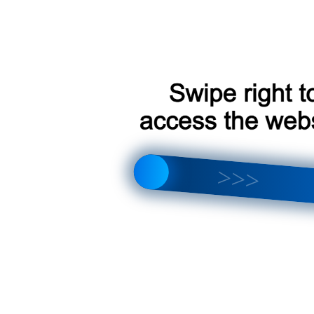
ivic 2021+
что лучше выбрать? Полный обзор отличий и новых функций