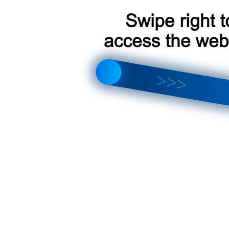
что лучше выбрать? Полный обзор отличий и новых функций
тройка магнитолы, интерфейса, звука и Android 14