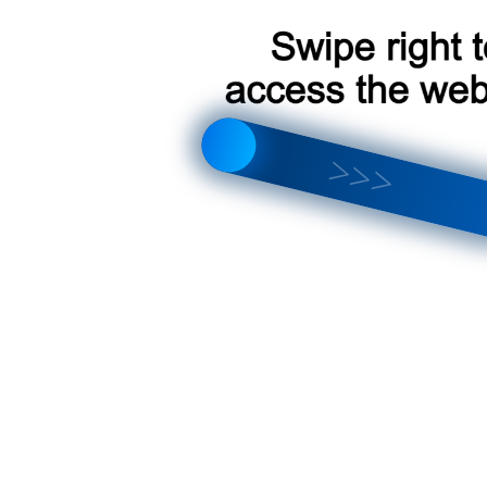
a (NG) 2022+
Т
a 2015-2023