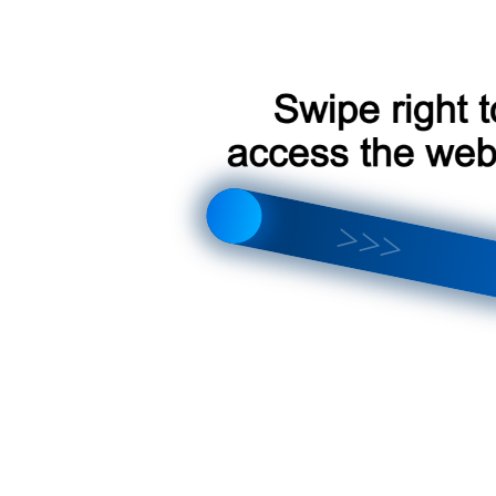
ift 2004-2010; Dzire 2008-2010
что лучше выбрать? Полный обзор отличий и новых функций