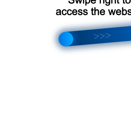
что лучше выбрать? Полный обзор отличий и новых функций
тройка магнитолы, интерфейса, звука и Android 14