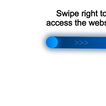
что лучше выбрать? Полный обзор отличий и новых функций
тройка магнитолы, интерфейса, звука и Android 14