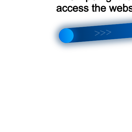
что лучше выбрать? Полный обзор отличий и новых функций
тройка магнитолы, интерфейса, звука и Android 14
EYES — X5, цифровой DVR и AHD | Какой выбрать?