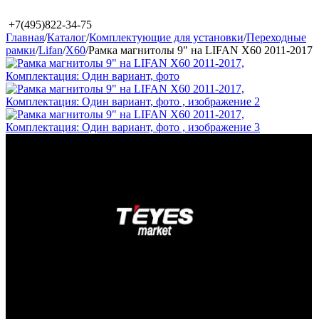
+7(495)822-34-75
Главная
/
Каталог
/
Комплектующие для установки
/
Переходные
рамки
/
Lifan
/
X60
/
Рамка магнитолы 9" на LIFAN X60 2011-2017